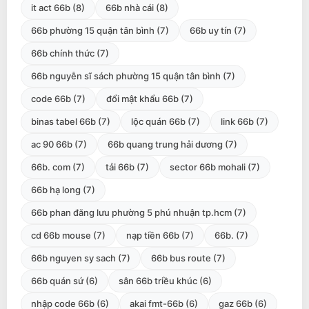
it act 66b (8)
66b nhà cái (8)
66b phường 15 quận tân bình (7)
66b uy tín (7)
66b chính thức (7)
66b nguyễn sĩ sách phường 15 quận tân bình (7)
code 66b (7)
đổi mật khẩu 66b (7)
binas tabel 66b (7)
lộc quán 66b (7)
link 66b (7)
ac 90 66b (7)
66b quang trung hải dương (7)
66b. com (7)
tải 66b (7)
sector 66b mohali (7)
66b hạ long (7)
66b phan đăng lưu phường 5 phú nhuận tp.hcm (7)
cd 66b mouse (7)
nạp tiền 66b (7)
66b. (7)
66b nguyen sy sach (7)
66b bus route (7)
66b quán sứ (6)
sân 66b triều khúc (6)
nhập code 66b (6)
akai fmt-66b (6)
gaz 66b (6)