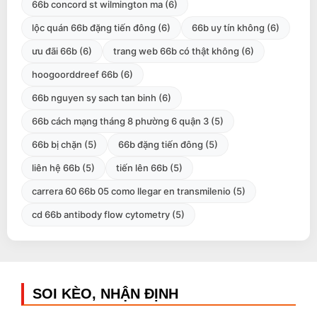
66b concord st wilmington ma (6)
lộc quán 66b đặng tiến đông (6)
66b uy tín không (6)
ưu đãi 66b (6)
trang web 66b có thật không (6)
hoogoorddreef 66b (6)
66b nguyen sy sach tan binh (6)
66b cách mạng tháng 8 phường 6 quận 3 (5)
66b bị chặn (5)
66b đặng tiến đông (5)
liên hệ 66b (5)
tiến lên 66b (5)
carrera 60 66b 05 como llegar en transmilenio (5)
cd 66b antibody flow cytometry (5)
SOI KÈO, NHẬN ĐỊNH