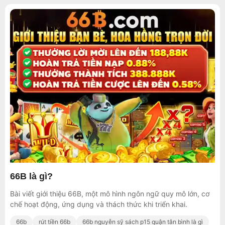
66B là gì?
Bài viết giới thiệu 66B, một mô hình ngôn ngữ quy mô lớn, cơ
chế hoạt động, ứng dụng và thách thức khi triển khai.
66b
rút tiền 66b
66b nguyễn sỹ sách p15 quận tân bình là gì