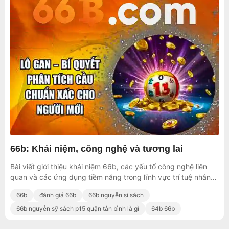
66b: Khái niệm, công nghệ và tương lai
Bài viết giới thiệu khái niệm 66b, các yếu tố công nghệ liên
quan và các ứng dụng tiềm năng trong lĩnh vực trí tuệ nhân
tạo.
66b
đánh giá 66b
66b nguyễn si sách
66b nguyễn sỹ sách p15 quận tân bình là gì
64b 66b