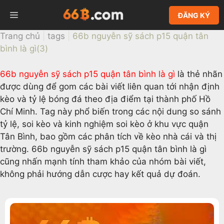
Chuyển
MENU
ĐĂNG KÝ
đến
nội
Trang chủ
|
tags
|
66b nguyễn sỹ sách p15 quận tân
dung
bình là gì(3)
66b nguyễn sỹ sách p15 quận tân bình là gì
là thẻ nhãn
được dùng để gom các bài viết liên quan tới nhận định
kèo và tỷ lệ bóng đá theo địa điểm tại thành phố Hồ
Chí Minh. Tag này phổ biến trong các nội dung so sánh
tỷ lệ, soi kèo và kinh nghiệm soi kèo ở khu vực quận
Tân Bình, bao gồm các phân tích về kèo nhà cái và thị
trường. 66b nguyễn sỹ sách p15 quận tân bình là gì
cũng nhấn mạnh tính tham khảo của nhóm bài viết,
không phải hướng dẫn cược hay kết quả dự đoán.