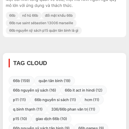
mô lớn với ứng dụng và thách thức.
66b
nổ hũ 66b
đổi mật khẩu 66b
66b rue saint sébastien 13006 marseille
66b nguyễn sỹ sách p15 quận tân bình là gì
TAG CLOUD
66b (159)
quận tân bình (19)
66b nguyễn sỹ sách (16)
66b it act in hindi (12)
p11 (11)
66b nguyễn si sách (11)
hcm (11)
q.bình thạnh (11)
336/66b phan văn trị (11)
p15 (10)
giao dịch 66b (10)
66b nguyễn sỹ sách tân bình (9)
66b games (9)