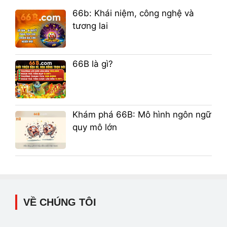
66b: Khái niệm, công nghệ và
tương lai
66B là gì?
Khám phá 66B: Mô hình ngôn ngữ
quy mô lớn
VỀ CHÚNG TÔI