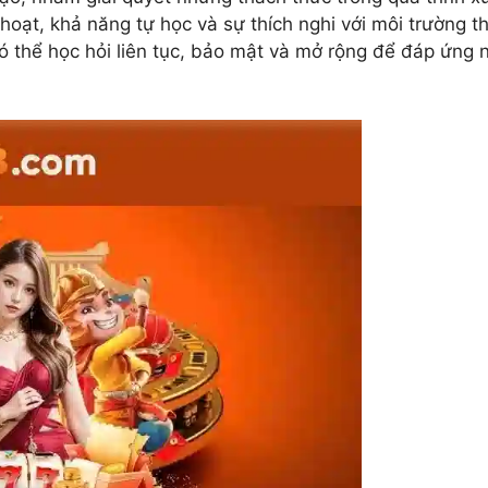
 hoạt, khả năng tự học và sự thích nghi với môi trường t
ó thể học hỏi liên tục, bảo mật và mở rộng để đáp ứng 