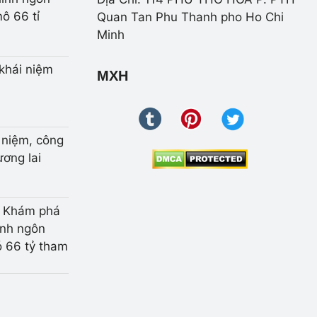
ô 66 tỉ
Quan Tan Phu Thanh pho Ho Chi
Minh
khái niệm
MXH
 niệm, công
ương lai
? Khám phá
ình ngôn
ó 66 tỷ tham