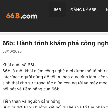
Chuyển
đến
66B
ĐĂNG KÝ 66B
nội
dung
66b: Hành trình khám phá công ngh
08/10/2025
Khái quát về 66b
66b là một khái niệm công nghệ mới được mô tả như mộ
interface người dùng để tối ưu hoá quy trình làm việc
sinh thái cho sự tương tác giữa con người và máy móc. 
nổi bật và tiềm năng của 66b.
Tiền thân và nguồn cảm hứng
66b ra đời từ xu hướng kết nối dữ liệu và trí tuệ nhân