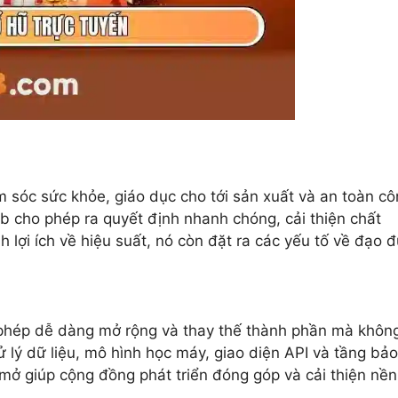
m sóc sức khỏe, giáo dục cho tới sản xuất và an toàn c
6b cho phép ra quyết định nhanh chóng, cải thiện chất
h lợi ích về hiệu suất, nó còn đặt ra các yếu tố về đạo đ
o phép dễ dàng mở rộng và thay thế thành phần mà khôn
 lý dữ liệu, mô hình học máy, giao diện API và tầng bảo
mở giúp cộng đồng phát triển đóng góp và cải thiện nền