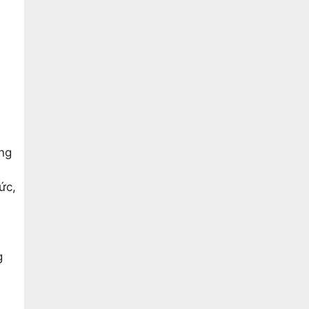
ông
ức,
g