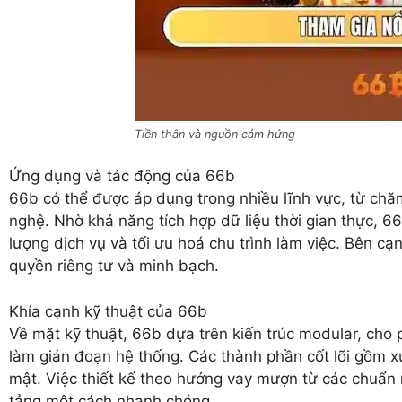
Tiền thân và nguồn cảm hứng
Ứng dụng và tác động của 66b
66b có thể được áp dụng trong nhiều lĩnh vực, từ chă
nghệ. Nhờ khả năng tích hợp dữ liệu thời gian thực, 6
lượng dịch vụ và tối ưu hoá chu trình làm việc. Bên cạn
quyền riêng tư và minh bạch.
Khía cạnh kỹ thuật của 66b
Về mặt kỹ thuật, 66b dựa trên kiến trúc modular, ch
làm gián đoạn hệ thống. Các thành phần cốt lõi gồm xử
mật. Việc thiết kế theo hướng vay mượn từ các chuẩn 
tảng một cách nhanh chóng.