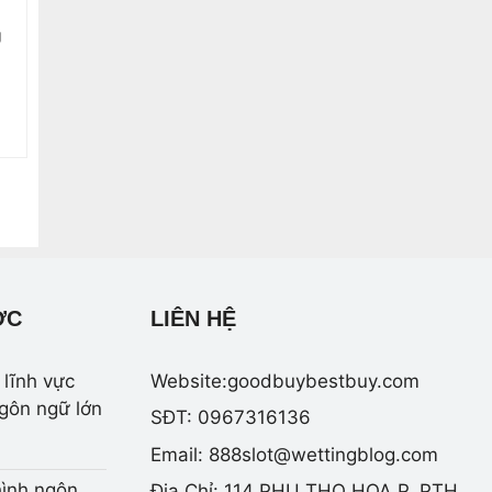
g
ỢC
LIÊN HỆ
 lĩnh vực
Website:goodbuybestbuy.com
gôn ngữ lớn
SĐT: 0967316136
Email:
888slot@wettingblog.com
ình ngôn
Địa Chỉ: 114 PHU THO HOA P. PTH