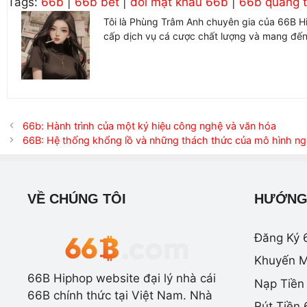
Tags:
66b
|
66b bet
|
đổi mật khẩu 66b
|
66b quang t
Tôi là Phùng Trâm Anh chuyên gia của 66B Hi
cấp dịch vụ cá cược chất lượng và mang đến 
66b: Hành trình của một ký hiệu công nghệ và văn hóa
66B: Hệ thống khổng lồ và những thách thức của mô hình n
VỀ CHÚNG TÔI
HƯỚNG
Đăng Ký 
Khuyến M
66B Hiphop website đại lý nhà cái
Nạp Tiền
66B chính thức tại Việt Nam. Nhà
Rút Tiền