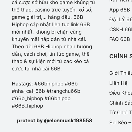
cá cược sở hữu kho game khủng từ
App 66B
thể thao, casino trực tuyến, xổ số,
game giải trí,… hàng đầu. 66B
ĐẠI LÝ 6
Hiphop cập nhật liên tục link 66B
CSKH 66
mới nhất, không bị chặn cùng
FAQ 66B
khuyến mãi hấp dẫn từ nhà cái.
Theo dõi 66B Hiphop nhận hướng
dẫn, cách chơi, tin tức game, thể
CHÍNH 
thao & sự kiện mới từ các kèo cá
cược tại nhà cái 66B.
Giới Thiệ
Liên Hệ
Hastags: #66bhiphop #66b
#nha_cai_66b #trangchu66b
Điều Kho
#66b_hiphop #66bhipop
Chính Sá
#66B_hiphop
Từ Chối 
protect by @elonmusk198558
Soi Kèo 