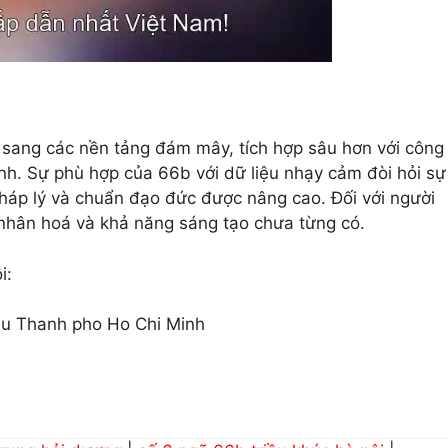
sang các nền tảng đám mây, tích hợp sâu hơn với công
nh. Sự phù hợp của 66b với dữ liệu nhạy cảm đòi hỏi sự
háp lý và chuẩn đạo đức được nâng cao. Đối với người
nhân hoá và khả năng sáng tạo chưa từng có.
ôi:
u Thanh pho Ho Chi Minh