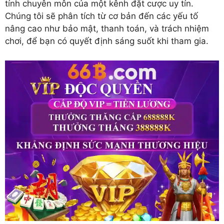
tính chuyên môn của một kênh đặt cược uy tín.
Chúng tôi sẽ phân tích từ cơ bản đến các yếu tố
nâng cao như bảo mật, thanh toán, và trách nhiệm
chơi, để bạn có quyết định sáng suốt khi tham gia.