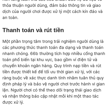
thỏa thuận người dùng, đảm bảo thông tin và giao
dịch của người chơi được xử lý một cách kín đáo và
an toàn.
Thanh toán và rút tiền
Một phần trọng tâm trong trải nghiệm người dùng là
các phương thức thanh toán đa dạng và thanh toán
nhanh chóng. 66b thường tích hợp nhiều cổng thanh
toán phổ biến tại khu vực, bao gồm ví điện tử và
chuyển khoản ngân hàng. Quy trình nạp tiền và rút
tiền được thiết kế để tối ưu thời gian xử lý, với các
ràng buộc về xác thực danh tính nhằm tuân thủ quy
định pháp lý và bảo vệ người chơi trước hành vi gian
lận. Người chơi có thể theo dõi trạng thái giao dịch
và nhận thông báo cập nhật mỗi khi một thao tác
được xử lý.