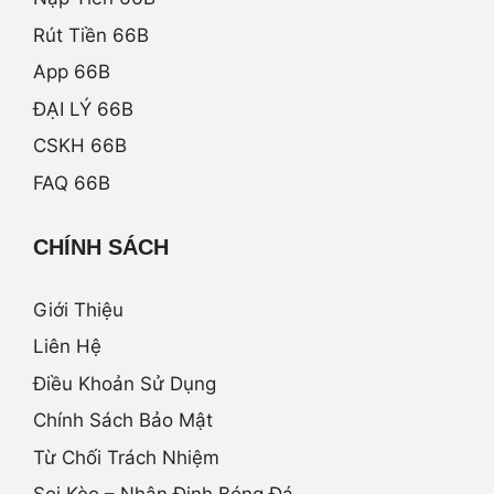
Rút Tiền 66B
App 66B
ĐẠI LÝ 66B
CSKH 66B
FAQ 66B
CHÍNH SÁCH
Giới Thiệu
Liên Hệ
Điều Khoản Sử Dụng
Chính Sách Bảo Mật
Từ Chối Trách Nhiệm