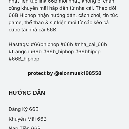
nhật liên tục link 66B mới nhất, không bị chặn
cùng khuyến mãi hấp dẫn từ nhà cái. Theo dõi
66B Hiphop nhận hướng dẫn, cách chơi, tin tức
game, thể thao & sự kiện mới từ các kèo cá
cược tại nhà cái 66B.
Hastags: #66bhiphop #66b #nha_cai_66b
#trangchu66b #66b_hiphop #66bhipop
#66B_hiphop
protect by @elonmusk198558
HƯỚNG DẪN
Đăng Ký 66B
Khuyến Mãi 66B
Nạp Tiền 66B