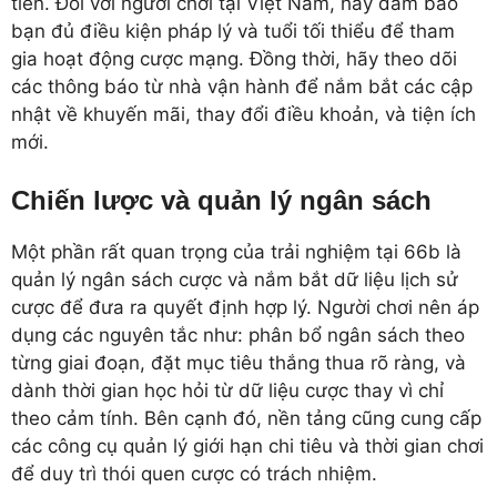
tiền. Đối với người chơi tại Việt Nam, hãy đảm bảo
bạn đủ điều kiện pháp lý và tuổi tối thiểu để tham
gia hoạt động cược mạng. Đồng thời, hãy theo dõi
các thông báo từ nhà vận hành để nắm bắt các cập
nhật về khuyến mãi, thay đổi điều khoản, và tiện ích
mới.
Chiến lược và quản lý ngân sách
Một phần rất quan trọng của trải nghiệm tại 66b là
quản lý ngân sách cược và nắm bắt dữ liệu lịch sử
cược để đưa ra quyết định hợp lý. Người chơi nên áp
dụng các nguyên tắc như: phân bổ ngân sách theo
từng giai đoạn, đặt mục tiêu thắng thua rõ ràng, và
dành thời gian học hỏi từ dữ liệu cược thay vì chỉ
theo cảm tính. Bên cạnh đó, nền tảng cũng cung cấp
các công cụ quản lý giới hạn chi tiêu và thời gian chơi
để duy trì thói quen cược có trách nhiệm.