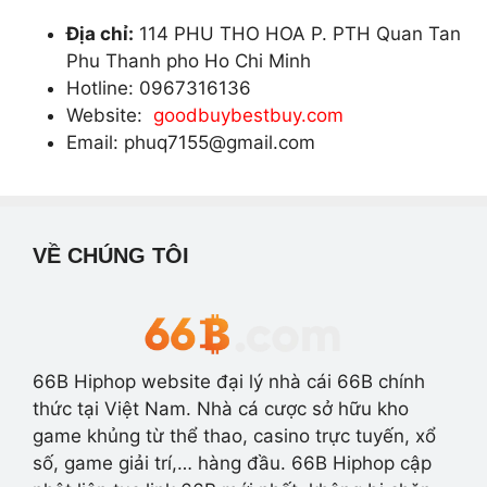
Địa chỉ:
114 PHU THO HOA P. PTH Quan Tan
Phu Thanh pho Ho Chi Minh
Hotline: 0967316136
Website:
goodbuybestbuy.com
Email:
phuq7155@gmail.com
VỀ CHÚNG TÔI
66B Hiphop website đại lý nhà cái 66B chính
thức tại Việt Nam. Nhà cá cược sở hữu kho
game khủng từ thể thao, casino trực tuyến, xổ
số, game giải trí,… hàng đầu. 66B Hiphop cập