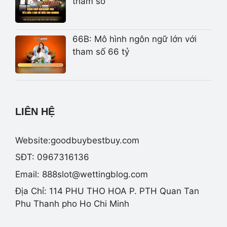
tham số
66B: Mô hình ngôn ngữ lớn với
tham số 66 tỷ
LIÊN HỆ
Website:goodbuybestbuy.com
SĐT: 0967316136
Email:
888slot@wettingblog.com
Địa Chỉ: 114 PHU THO HOA P. PTH Quan Tan
Phu Thanh pho Ho Chi Minh