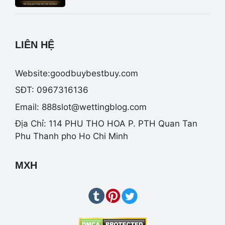
LIÊN HỆ
Website:goodbuybestbuy.com
SĐT: 0967316136
Email:
888slot@wettingblog.com
Địa Chỉ: 114 PHU THO HOA P. PTH Quan Tan
Phu Thanh pho Ho Chi Minh
MXH