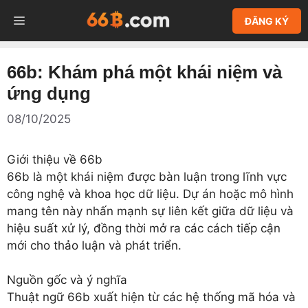
Chuyển
MENU
ĐĂNG KÝ
đến
nội
dung
66b: Khám phá một khái niệm và
ứng dụng
08/10/2025
Giới thiệu về 66b
66b là một khái niệm được bàn luận trong lĩnh vực
công nghệ và khoa học dữ liệu. Dự án hoặc mô hình
mang tên này nhấn mạnh sự liên kết giữa dữ liệu và
hiệu suất xử lý, đồng thời mở ra các cách tiếp cận
mới cho thảo luận và phát triển.
Nguồn gốc và ý nghĩa
Thuật ngữ 66b xuất hiện từ các hệ thống mã hóa và