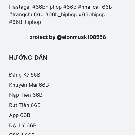
Hastags: #66bhiphop #66b #nha_cai_66b
#trangchu66b #66b_hiphop #66bhipop
#66B_hiphop
protect by @elonmusk198558
HƯỚNG DẪN
Đăng Ký 66B
Khuyến Mãi 66B
Nạp Tiền 66B
Rút Tiền 66B
App 66B
ĐẠI LÝ 66B