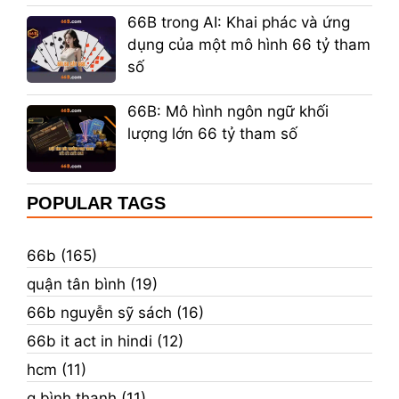
66B trong AI: Khai phác và ứng
dụng của một mô hình 66 tỷ tham
số
66B: Mô hình ngôn ngữ khối
lượng lớn 66 tỷ tham số
POPULAR TAGS
66b (165)
quận tân bình (19)
66b nguyễn sỹ sách (16)
66b it act in hindi (12)
hcm (11)
q.bình thạnh (11)