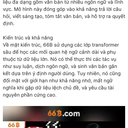
liệu đa dạng gồm văn bản từ nhiều ngôn ngữ và lĩnh
vực. Mô hình này đóng góp vào khả năng trả lời câu
hỏi, viết sáng tạo, tóm tắt văn bản, và hỗ trợ ra quyết
định.
Kiến trúc và khả năng
Về mặt kiến trúc, 66B sử dụng các lớp transformer
sâu để học các mối quan hệ ngữ cảnh dài và phụ
thuộc từ dữ liệu lớn. Nó có thể thực thi các tác vụ
như suy luận, dịch ngôn ngữ, và sinh văn bản gắn
kết dựa trên ý định người dùng. Tuy nhiên, nó cũng
đối mặt với giới hạn như khả năng nhớ, mất ngữ
nghĩa khi gặp dữ liệu lệch chủ đề, và yêu cầu tài
nguyên phần cứng cao.