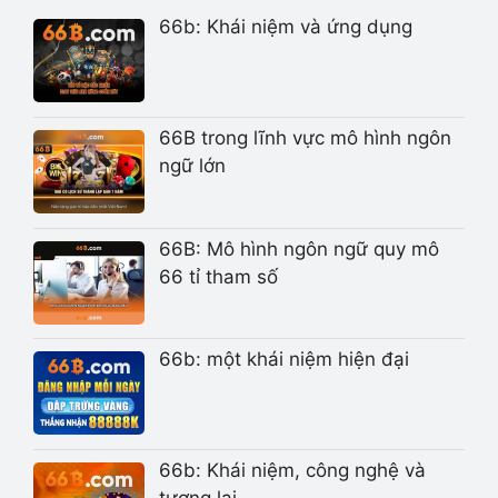
66b: Khái niệm và ứng dụng
66B trong lĩnh vực mô hình ngôn
ngữ lớn
66B: Mô hình ngôn ngữ quy mô
66 tỉ tham số
66b: một khái niệm hiện đại
66b: Khái niệm, công nghệ và