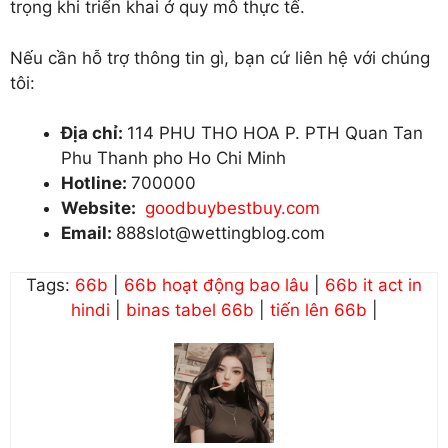
trọng khi triển khai ở quy mô thực tế.
Nếu cần hỗ trợ thông tin gì, bạn cứ liên hệ với chúng
tôi:
Địa chỉ:
114 PHU THO HOA P. PTH Quan Tan
Phu Thanh pho Ho Chi Minh
Hotline:
700000
Website:
goodbuybestbuy.com
Email:
888slot@wettingblog.com
Tags:
66b
|
66b hoạt động bao lâu
|
66b it act in
hindi
|
binas tabel 66b
|
tiến lên 66b
|