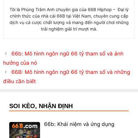
Tôi là Phùng Trâm Anh chuyên gia của 66B Hiphop – Đại lý
chính thức của nhà cái 66B tại Việt Nam, chuyên cung cấp
dịch vụ cá cược chất lượng và mang đến người chơi những
trải nghiệm giải trí mượt mà.
66b: Mô hình ngôn ngữ 66 tỷ tham số và ảnh
hưởng của nó
66B: Mô hình ngôn ngữ 66 tỷ tham số và những
điều cần biết
SOI KÈO, NHẬN ĐỊNH
66b: Khái niệm và ứng dụng