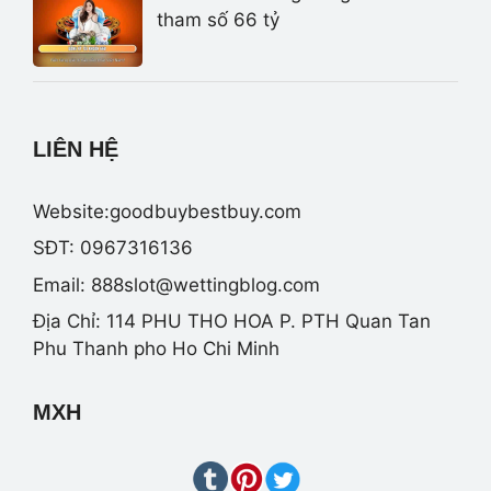
tham số 66 tỷ
LIÊN HỆ
Website:goodbuybestbuy.com
SĐT: 0967316136
Email:
888slot@wettingblog.com
Địa Chỉ: 114 PHU THO HOA P. PTH Quan Tan
Phu Thanh pho Ho Chi Minh
MXH