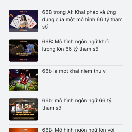
66B trong AI: Khai phác và ứng
dụng của một mô hình 66 tỷ tham
số
66B: Mô hình ngôn ngữ khối
lượng lớn 66 tỷ tham số
66b la mot khai niem thu vi
66b: mô hình ngôn ngữ 66 tỷ
tham số
66B: Mô hình ngôn ngữ lớn với