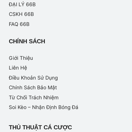
ĐẠI LÝ 66B
CSKH 66B
FAQ 66B
CHÍNH SÁCH
Giới Thiệu
Liên Hệ
Điều Khoản Sử Dụng
Chính Sách Bảo Mật
Từ Chối Trách Nhiệm
Soi Kèo – Nhận Định Bóng Đá
THỦ THUẬT CÁ CƯỢC