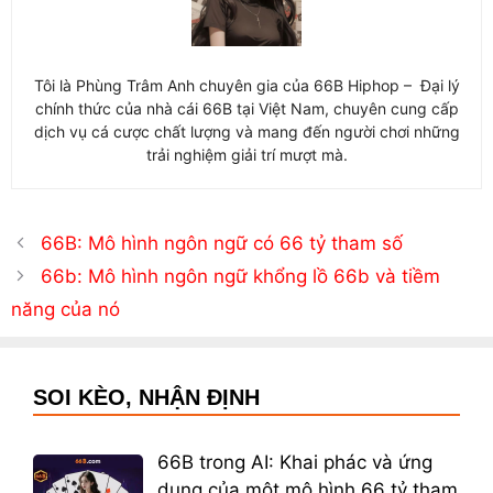
Tôi là Phùng Trâm Anh chuyên gia của 66B Hiphop – Đại lý
chính thức của nhà cái 66B tại Việt Nam, chuyên cung cấp
dịch vụ cá cược chất lượng và mang đến người chơi những
trải nghiệm giải trí mượt mà.
66B: Mô hình ngôn ngữ có 66 tỷ tham số
66b: Mô hình ngôn ngữ khổng lồ 66b và tiềm
năng của nó
SOI KÈO, NHẬN ĐỊNH
66B trong AI: Khai phác và ứng
dụng của một mô hình 66 tỷ tham