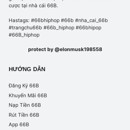
cược tại nhà cái 66B.
Hastags: #66bhiphop #66b #nha_cai_66b
#trangchu66b #66b_hiphop #66bhipop
#66B_hiphop
protect by @elonmusk198558
HƯỚNG DẪN
Đăng Ký 66B
Khuyến Mãi 66B
Nạp Tiền 66B
Rút Tiền 66B
App 66B