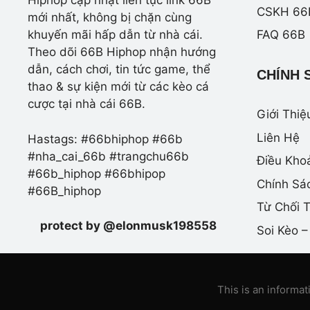
Hiphop cập nhật liên tục link 66B
CSKH 66
mới nhất, không bị chặn cùng
FAQ 66B
khuyến mãi hấp dẫn từ nhà cái.
Theo dõi 66B Hiphop nhận hướng
dẫn, cách chơi, tin tức game, thể
CHÍNH 
thao & sự kiện mới từ các kèo cá
cược tại nhà cái 66B.
Giới Thiệ
Liên Hệ
Hastags: #66bhiphop #66b
#nha_cai_66b #trangchu66b
Điều Kho
#66b_hiphop #66bhipop
Chính Sá
#66B_hiphop
Từ Chối 
protect by @elonmusk198558
Soi Kèo 
This is an informa