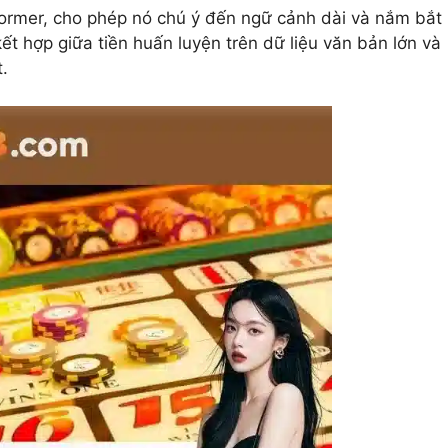
former, cho phép nó chú ý đến ngữ cảnh dài và nắm bắt
ết hợp giữa tiền huấn luyện trên dữ liệu văn bản lớn và
t.