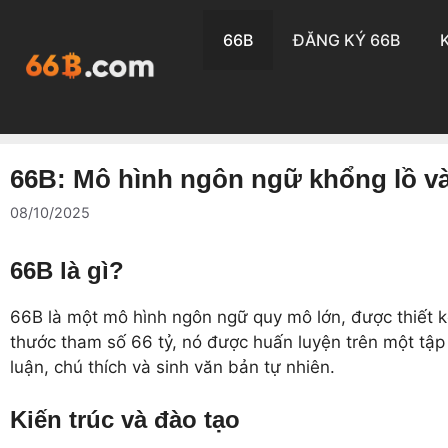
Chuyển
đến
66B
ĐĂNG KÝ 66B
nội
dung
66B: Mô hình ngôn ngữ khổng lồ v
08/10/2025
66B là gì?
66B là một mô hình ngôn ngữ quy mô lớn, được thiết k
thước tham số 66 tỷ, nó được huấn luyện trên một tập
luận, chú thích và sinh văn bản tự nhiên.
Kiến trúc và đào tạo