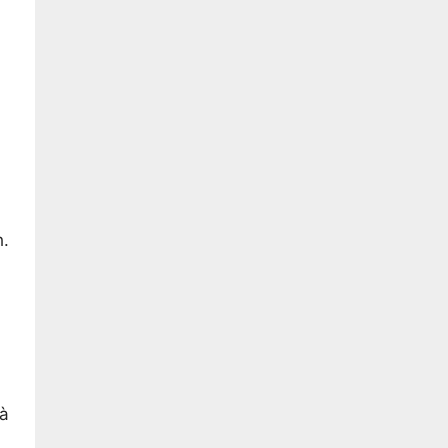
h.
là