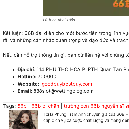
Lộ trình phát triển
Kết luận: 66B đại diện cho một bước tiến trong lĩnh v
rãi và những cân nhắc quan trọng về đạo đức và trách
Nếu cần hỗ trợ thông tin gì, bạn cứ liên hệ với chúng t
Địa chỉ:
114 PHU THO HOA P. PTH Quan Tan Ph
Hotline:
700000
Website:
goodbuybestbuy.com
Email:
888slot@wettingblog.com
Tags:
66b
|
66b bị chặn
|
trường con 66b nguyễn sĩ s
Tôi là Phùng Trâm Anh chuyên gia của 66B Hi
cấp dịch vụ cá cược chất lượng và mang đến 