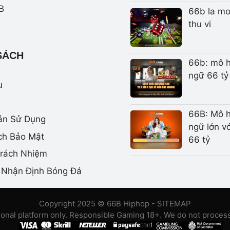
B
66b la mo
thu vi
SÁCH
66b: mô h
ngữ 66 tỷ
u
66B: Mô h
ản Sử Dụng
ngữ lớn v
ch Bảo Mật
66 tỷ
Trách Nhiệm
– Nhận Định Bóng Đá
Copyright 2025 © 66B Hiphop -
SITEMAP
tional platform only. Responsible Gaming 18+. We do not proces