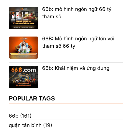
66b: mô hình ngôn ngữ 66 tỷ
tham số
66B: Mô hình ngôn ngữ lớn với
tham số 66 tỷ
66b: Khái niệm và ứng dụng
POPULAR TAGS
66b (161)
quận tân bình (19)