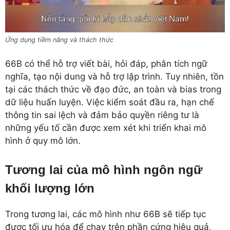
Ứng dụng tiềm năng và thách thức
66B có thể hỗ trợ viết bài, hỏi đáp, phân tích ngữ
nghĩa, tạo nội dung và hỗ trợ lập trình. Tuy nhiên, tồn
tại các thách thức về đạo đức, an toàn và bias trong
dữ liệu huấn luyện. Việc kiểm soát đầu ra, hạn chế
thông tin sai lệch và đảm bảo quyền riêng tư là
những yếu tố cần được xem xét khi triển khai mô
hình ở quy mô lớn.
Tương lai của mô hình ngôn ngữ
khối lượng lớn
Trong tương lai, các mô hình như 66B sẽ tiếp tục
được tối ưu hóa để chạy trên phần cứng hiệu quả,