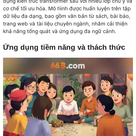
dụng kiến trúc transformer sâu với nhiều lớp chú ý và
cơ chế tối ưu hóa. Mô hình được huấn luyện trên tập
dữ liệu đa dạng, bao gồm văn bản từ sách, bài báo,
trang web và tài liệu chuyên ngành, nhằm cải thiện
khả năng tổng quát và ứng dụng đa ngữ cảnh.
Ứng dụng tiềm năng và thách thức