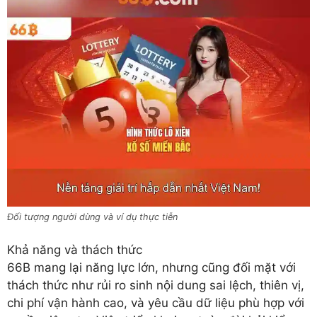
Đối tượng người dùng và ví dụ thực tiễn
Khả năng và thách thức
66B mang lại năng lực lớn, nhưng cũng đối mặt với
thách thức như rủi ro sinh nội dung sai lệch, thiên vị,
chi phí vận hành cao, và yêu cầu dữ liệu phù hợp với