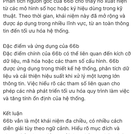
Phân tích nguồn gốc của 66b cho thấy nó xuất hiện
từ các mô hình số học hoặc ký hiệu dùng trong kỹ
thuật. Theo thời gian, khái niệm này đã mở rộng và
được áp dụng trong nhiều lĩnh vực, từ an toàn thông
tin đến tối ưu hóa hệ thống.
Đặc điểm và ứng dụng của 66b
Đặc điểm chính của 66b có thể liên quan đến kích cỡ
dữ liệu, mã hóa hoặc các tham số cấu hình. 66b
được ứng dụng trong thiết kế hệ thống, phân tích dữ
liệu và cải thiện hiệu suất khi xử lý một lượng lớn
thông tin. Việc hiểu rõ các tham số liên quan cho
phép các nhà phát triển tối ưu hóa quy trình làm việc
và tăng tính ổn định của hệ thống.
Kết luận
66b vẫn là một khái niệm đa chiều, có nhiều cách
diễn giải tùy theo ngữ cảnh. Hiểu rõ mục đích và