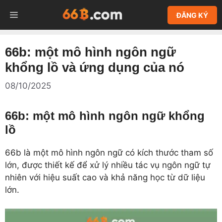
Chuyển
MENU
ĐĂNG KÝ
đến
nội
dung
66b: một mô hình ngôn ngữ
khổng lồ và ứng dụng của nó
08/10/2025
66b: một mô hình ngôn ngữ khổng
lồ
66b là một mô hình ngôn ngữ có kích thước tham số
lớn, được thiết kế để xử lý nhiều tác vụ ngôn ngữ tự
nhiên với hiệu suất cao và khả năng học từ dữ liệu
lớn.