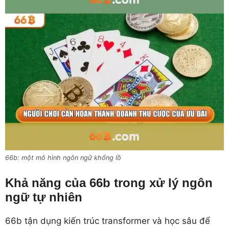
66b: một mô hình ngôn ngữ khổng lồ
Khả năng của 66b trong xử lý ngôn
ngữ tự nhiên
66b tận dụng kiến trúc transformer và học sâu để