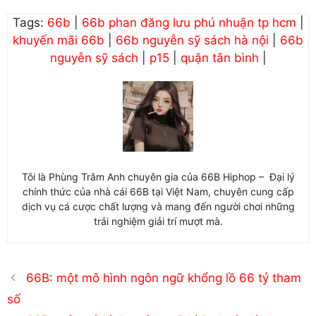
Tags:
66b
|
66b phan đăng lưu phú nhuận tp hcm
|
khuyến mãi 66b
|
66b nguyễn sỹ sách hà nội
|
66b
nguyễn sỹ sách
|
p15
|
quận tân bình
|
Tôi là Phùng Trâm Anh chuyên gia của 66B Hiphop – Đại lý
chính thức của nhà cái 66B tại Việt Nam, chuyên cung cấp
dịch vụ cá cược chất lượng và mang đến người chơi những
trải nghiệm giải trí mượt mà.
66B: một mô hình ngôn ngữ khổng lồ 66 tỷ tham
số