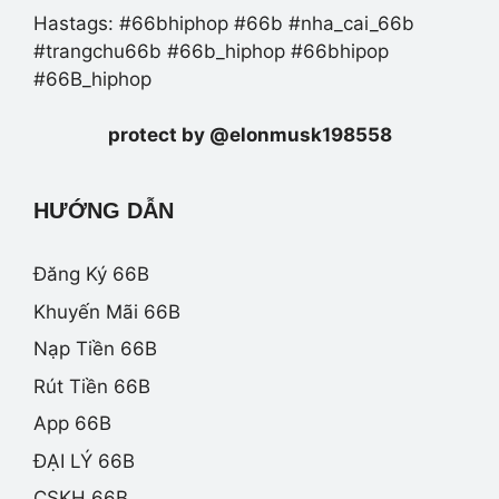
Hastags: #66bhiphop #66b #nha_cai_66b
#trangchu66b #66b_hiphop #66bhipop
#66B_hiphop
protect by @elonmusk198558
HƯỚNG DẪN
Đăng Ký 66B
Khuyến Mãi 66B
Nạp Tiền 66B
Rút Tiền 66B
App 66B
ĐẠI LÝ 66B
CSKH 66B