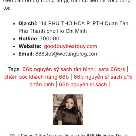
Nếu cần hỗ trợ thông tin gì, bạn cứ liên hệ với chúng
tôi:
Địa chỉ:
114 PHU THO HOA P. PTH Quan Tan
Phu Thanh pho Ho Chi Minh
Hotline:
700000
Website:
goodbuybestbuy.com
Email:
888slot@wettingblog.com
Tags:
66b nguyễn sỹ sách tân bình
|
sata 66b/s
|
chăm sóc khách hàng 66b
|
66b nguyễn sĩ sách p15
|
q tân bình
|
66b nguyễn si sách
|
Tôi là Phùng Trâm Anh chuyên gia của 66B Hiphop – Đại lý