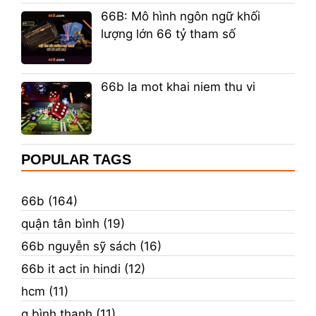
66B: Mô hình ngôn ngữ khối
lượng lớn 66 tỷ tham số
66b la mot khai niem thu vi
POPULAR TAGS
66b (164)
quận tân bình (19)
66b nguyễn sỹ sách (16)
66b it act in hindi (12)
hcm (11)
q.bình thạnh (11)