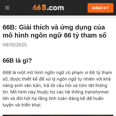
Chuyển
MENU
ĐĂNG KÝ
đến
nội
dung
66B: Giải thích và ứng dụng của
mô hình ngôn ngữ 66 tỷ tham số
08/10/2025
66B là gì?
66B là một mô hình ngôn ngữ có phạm vi 66 tỷ tham
số, được thiết kế để xử lý ngôn ngữ tự nhiên với khả
năng sinh văn bản, trả lời câu hỏi và tóm tắt thông
tin. Mô hình này thuộc họ các hệ thống transformer
lớn và đòi hỏi hạ tầng tính toán đáng kể để huấn
luyện và triển khai.