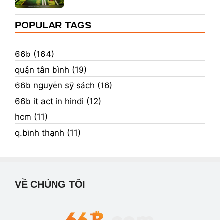
POPULAR TAGS
66b (164)
quận tân bình (19)
66b nguyễn sỹ sách (16)
66b it act in hindi (12)
hcm (11)
q.bình thạnh (11)
VỀ CHÚNG TÔI