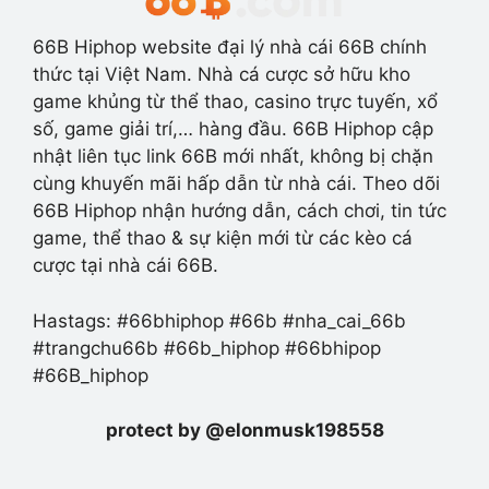
66B Hiphop website đại lý nhà cái 66B chính
thức tại Việt Nam. Nhà cá cược sở hữu kho
game khủng từ thể thao, casino trực tuyến, xổ
số, game giải trí,… hàng đầu. 66B Hiphop cập
nhật liên tục link 66B mới nhất, không bị chặn
cùng khuyến mãi hấp dẫn từ nhà cái. Theo dõi
66B Hiphop nhận hướng dẫn, cách chơi, tin tức
game, thể thao & sự kiện mới từ các kèo cá
cược tại nhà cái 66B.
Hastags: #66bhiphop #66b #nha_cai_66b
#trangchu66b #66b_hiphop #66bhipop
#66B_hiphop
protect by @elonmusk198558