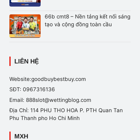
66b cmt8 – Nền tảng kết nối sáng
tạo và cộng đồng toàn cầu
LIÊN HỆ
Website:goodbuybestbuy.com
SĐT: 0967316136
Email:
888slot@wettingblog.com
Địa Chỉ: 114 PHU THO HOA P. PTH Quan Tan
Phu Thanh pho Ho Chi Minh
MXH