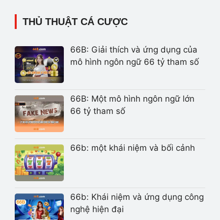
THỦ THUẬT CÁ CƯỢC
66B: Giải thích và ứng dụng của
mô hình ngôn ngữ 66 tỷ tham số
66B: Một mô hình ngôn ngữ lớn
66 tỷ tham số
66b: một khái niệm và bối cảnh
66b: Khái niệm và ứng dụng công
nghệ hiện đại