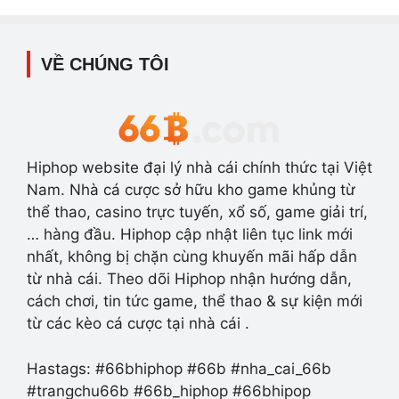
VỀ CHÚNG TÔI
Hiphop website đại lý nhà cái chính thức tại Việt
Nam. Nhà cá cược sở hữu kho game khủng từ
thể thao, casino trực tuyến, xổ số, game giải trí,
… hàng đầu. Hiphop cập nhật liên tục link mới
nhất, không bị chặn cùng khuyến mãi hấp dẫn
từ nhà cái. Theo dõi Hiphop nhận hướng dẫn,
cách chơi, tin tức game, thể thao & sự kiện mới
từ các kèo cá cược tại nhà cái .
Hastags: #66bhiphop #66b #nha_cai_66b
#trangchu66b #66b_hiphop #66bhipop