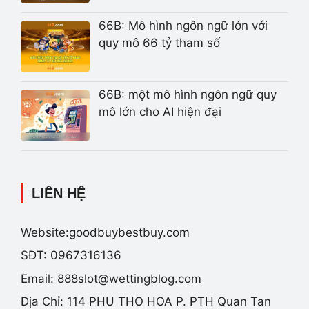
66B: Mô hình ngôn ngữ lớn với
quy mô 66 tỷ tham số
66B: một mô hình ngôn ngữ quy
mô lớn cho AI hiện đại
LIÊN HỆ
Website:goodbuybestbuy.com
SĐT: 0967316136
Email:
888slot@wettingblog.com
Địa Chỉ: 114 PHU THO HOA P. PTH Quan Tan