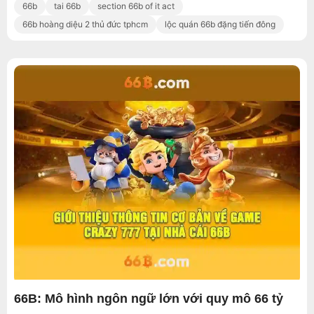
66b
tai 66b
section 66b of it act
66b hoàng diệu 2 thủ đức tphcm
lộc quán 66b đặng tiến đông
66B: Mô hình ngôn ngữ lớn với quy mô 66 tỷ