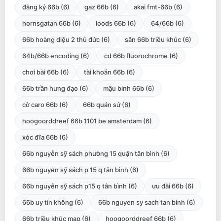
đăng ký 66b (6)
gaz 66b (6)
akai fmt-66b (6)
hornsgatan 66b (6)
loods 66b (6)
64/66b (6)
66b hoàng diệu 2 thủ đức (6)
sân 66b triều khúc (6)
64b/66b encoding (6)
cd 66b fluorochrome (6)
chơi bài 66b (6)
tài khoản 66b (6)
66b trần hưng đạo (6)
mậu binh 66b (6)
cờ caro 66b (6)
66b quán sứ (6)
hoogoorddreef 66b 1101 be amsterdam (6)
xóc đĩa 66b (6)
66b nguyễn sỹ sách phường 15 quận tân bình (6)
66b nguyễn sỹ sách p 15 q tân bình (6)
66b nguyễn sỹ sách p15 q tân bình (6)
ưu đãi 66b (6)
66b uy tín không (6)
66b nguyen sy sach tan binh (6)
66b triều khúc map (6)
hoogoorddreef 66b (6)