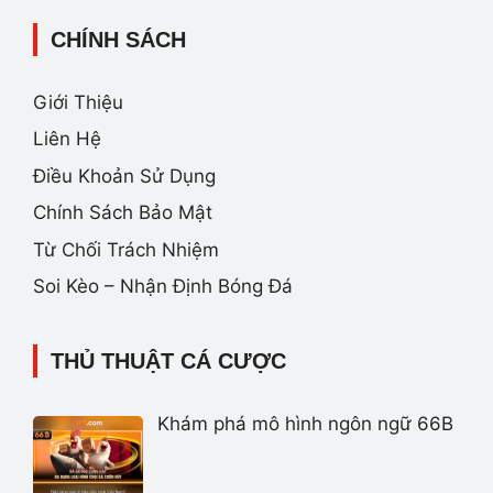
CHÍNH SÁCH
Giới Thiệu
Liên Hệ
Điều Khoản Sử Dụng
Chính Sách Bảo Mật
Từ Chối Trách Nhiệm
Soi Kèo – Nhận Định Bóng Đá
THỦ THUẬT CÁ CƯỢC
Khám phá mô hình ngôn ngữ 66B