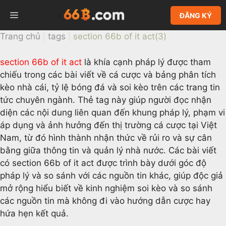
Chuyển
MENU
ĐĂNG KÝ
đến
nội
Trang chủ
|
tags
|
section 66b of it act(3)
dung
section 66b of it act
là khía cạnh pháp lý được tham
chiếu trong các bài viết về cá cược và bảng phân tích
kèo nhà cái, tỷ lệ bóng đá và soi kèo trên các trang tin
tức chuyên ngành. Thẻ tag này giúp người đọc nhận
diện các nội dung liên quan đến khung pháp lý, phạm vi
áp dụng và ảnh hưởng đến thị trường cá cược tại Việt
Nam, từ đó hình thành nhận thức về rủi ro và sự cân
bằng giữa thông tin và quản lý nhà nước. Các bài viết
có section 66b of it act được trình bày dưới góc độ
pháp lý và so sánh với các nguồn tin khác, giúp độc giả
mở rộng hiểu biết về kinh nghiệm soi kèo và so sánh
các nguồn tin mà không đi vào hướng dẫn cược hay
hứa hẹn kết quả.