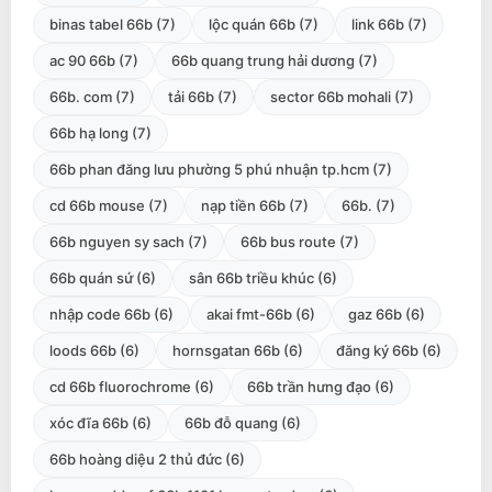
binas tabel 66b (7)
lộc quán 66b (7)
link 66b (7)
ac 90 66b (7)
66b quang trung hải dương (7)
66b. com (7)
tải 66b (7)
sector 66b mohali (7)
66b hạ long (7)
66b phan đăng lưu phường 5 phú nhuận tp.hcm (7)
cd 66b mouse (7)
nạp tiền 66b (7)
66b. (7)
66b nguyen sy sach (7)
66b bus route (7)
66b quán sứ (6)
sân 66b triều khúc (6)
nhập code 66b (6)
akai fmt-66b (6)
gaz 66b (6)
loods 66b (6)
hornsgatan 66b (6)
đăng ký 66b (6)
cd 66b fluorochrome (6)
66b trần hưng đạo (6)
xóc đĩa 66b (6)
66b đỗ quang (6)
66b hoàng diệu 2 thủ đức (6)