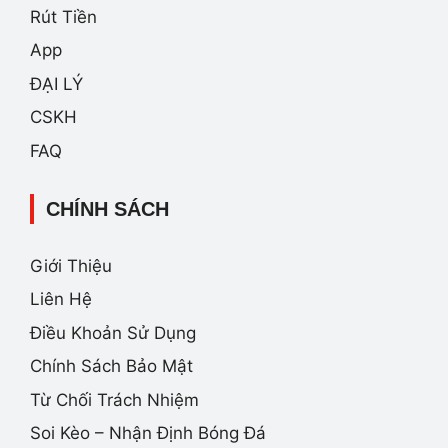
Rút Tiền
App
ĐẠI LÝ
CSKH
FAQ
CHÍNH SÁCH
Giới Thiệu
Liên Hệ
Điều Khoản Sử Dụng
Chính Sách Bảo Mật
Từ Chối Trách Nhiệm
Soi Kèo – Nhận Định Bóng Đá