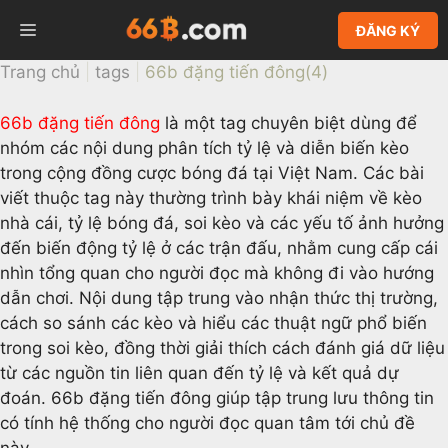
Chuyển
MENU
ĐĂNG KÝ
đến
nội
Trang chủ
|
tags
|
66b đặng tiến đông(4)
dung
66b đặng tiến đông
là một tag chuyên biệt dùng để
nhóm các nội dung phân tích tỷ lệ và diễn biến kèo
trong cộng đồng cược bóng đá tại Việt Nam. Các bài
viết thuộc tag này thường trình bày khái niệm về kèo
nhà cái, tỷ lệ bóng đá, soi kèo và các yếu tố ảnh hưởng
đến biến động tỷ lệ ở các trận đấu, nhằm cung cấp cái
nhìn tổng quan cho người đọc mà không đi vào hướng
dẫn chơi. Nội dung tập trung vào nhận thức thị trường,
cách so sánh các kèo và hiểu các thuật ngữ phổ biến
trong soi kèo, đồng thời giải thích cách đánh giá dữ liệu
từ các nguồn tin liên quan đến tỷ lệ và kết quả dự
đoán. 66b đặng tiến đông giúp tập trung lưu thông tin
có tính hệ thống cho người đọc quan tâm tới chủ đề
này.