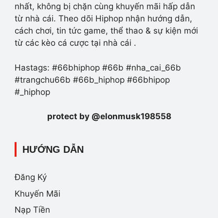
nhất, không bị chặn cùng khuyến mãi hấp dẫn
từ nhà cái. Theo dõi Hiphop nhận hướng dẫn,
cách chơi, tin tức game, thể thao & sự kiện mới
từ các kèo cá cược tại nhà cái .
Hastags: #66bhiphop #66b #nha_cai_66b
#trangchu66b #66b_hiphop #66bhipop
#_hiphop
protect by @elonmusk198558
HƯỚNG DẪN
Đăng Ký
Khuyến Mãi
Nạp Tiền