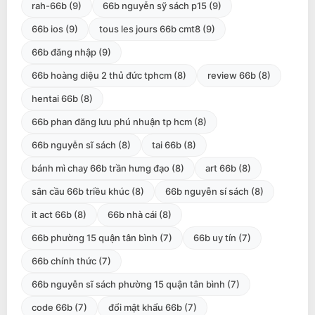
rah-66b (9)
66b nguyễn sỹ sách p15 (9)
66b ios (9)
tous les jours 66b cmt8 (9)
66b đăng nhập (9)
66b hoàng diệu 2 thủ đức tphcm (8)
review 66b (8)
hentai 66b (8)
66b phan đăng lưu phú nhuận tp hcm (8)
66b nguyễn sĩ sách (8)
tai 66b (8)
bánh mì chay 66b trần hưng đạo (8)
art 66b (8)
sân cầu 66b triều khúc (8)
66b nguyễn sí sách (8)
it act 66b (8)
66b nhà cái (8)
66b phường 15 quận tân bình (7)
66b uy tín (7)
66b chính thức (7)
66b nguyễn sĩ sách phường 15 quận tân bình (7)
code 66b (7)
đổi mật khẩu 66b (7)