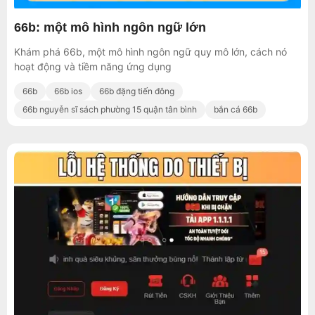
66b: một mô hình ngôn ngữ lớn
Khám phá 66b, một mô hình ngôn ngữ quy mô lớn, cách nó
hoạt động và tiềm năng ứng dụng
66b
66b ios
66b đặng tiến đông
66b nguyễn sĩ sách phường 15 quận tân bình
bắn cá 66b