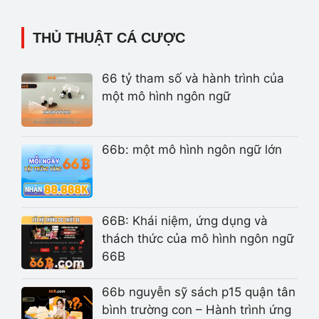
THỦ THUẬT CÁ CƯỢC
66 tỷ tham số và hành trình của
một mô hình ngôn ngữ
66b: một mô hình ngôn ngữ lớn
66B: Khái niệm, ứng dụng và
thách thức của mô hình ngôn ngữ
66B
66b nguyễn sỹ sách p15 quận tân
bình trường con – Hành trình ứng