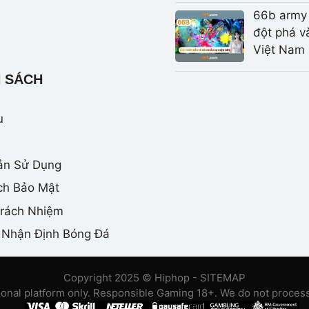
66b army 
đột phá v
Việt Nam
H SÁCH
u
ản Sử Dụng
ch Bảo Mật
Trách Nhiệm
– Nhận Định Bóng Đá
Copyright 2025 © Hiphop -
SITEMAP
tional platform only. Responsible Gaming 18+. We do not proces