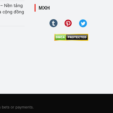
– Nền tảng
MXH
à cộng đồng
s bets or payments.