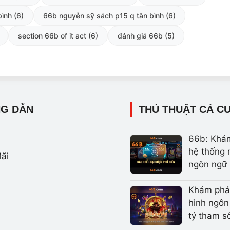
ình (6)
66b nguyễn sỹ sách p15 q tân bình (6)
section 66b of it act (6)
đánh giá 66b (5)
G DẪN
THỦ THUẬT CÁ C
66b: Khá
hệ thống 
ãi
ngôn ngữ 
Khám phá
hình ngôn
tỷ tham s