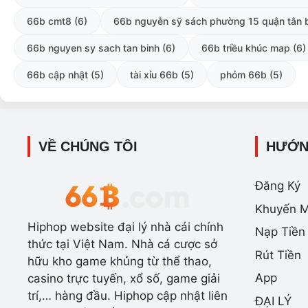
66b cmt8 (6)
66b nguyễn sỹ sách phường 15 quận tân b
66b nguyen sy sach tan binh (6)
66b triều khúc map (6)
66b cập nhật (5)
tài xỉu 66b (5)
phỏm 66b (5)
VỀ CHÚNG TÔI
HƯỚN
Đăng Ký
Khuyến M
Hiphop website đại lý nhà cái chính
Nạp Tiền
thức tại Việt Nam. Nhà cá cược sở
Rút Tiền
hữu kho game khủng từ thể thao,
App
casino trực tuyến, xổ số, game giải
trí,… hàng đầu. Hiphop cập nhật liên
ĐẠI LÝ