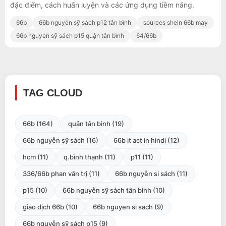
đặc điểm, cách huấn luyện và các ứng dụng tiềm năng.
66b
66b nguyễn sỹ sách p12 tân bình
sources shein 66b may
66b nguyễn sỹ sách p15 quận tân bình
64/66b
TAG CLOUD
66b (164)
quận tân bình (19)
66b nguyễn sỹ sách (16)
66b it act in hindi (12)
hcm (11)
q.bình thạnh (11)
p11 (11)
336/66b phan văn trị (11)
66b nguyễn si sách (11)
p15 (10)
66b nguyễn sỹ sách tân bình (10)
giao dịch 66b (10)
66b nguyen si sach (9)
66b nguyễn sỹ sách p15 (9)