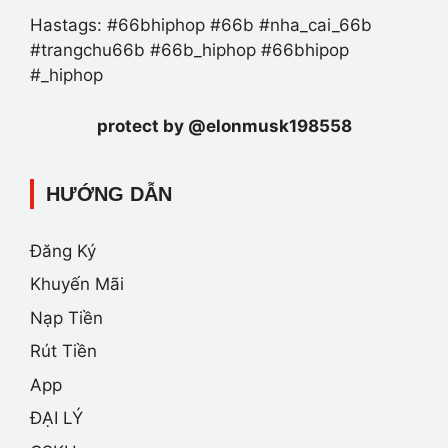
Hastags: #66bhiphop #66b #nha_cai_66b
#trangchu66b #66b_hiphop #66bhipop
#_hiphop
protect by @elonmusk198558
HƯỚNG DẪN
Đăng Ký
Khuyến Mãi
Nạp Tiền
Rút Tiền
App
ĐẠI LÝ