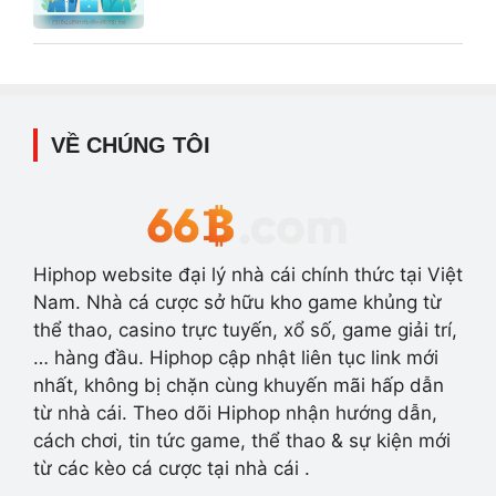
VỀ CHÚNG TÔI
Hiphop website đại lý nhà cái chính thức tại Việt
Nam. Nhà cá cược sở hữu kho game khủng từ
thể thao, casino trực tuyến, xổ số, game giải trí,
… hàng đầu. Hiphop cập nhật liên tục link mới
nhất, không bị chặn cùng khuyến mãi hấp dẫn
từ nhà cái. Theo dõi Hiphop nhận hướng dẫn,
cách chơi, tin tức game, thể thao & sự kiện mới
từ các kèo cá cược tại nhà cái .