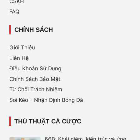
CSKH
FAQ
CHÍNH SÁCH
Giới Thiệu
Liên Hệ
Điều Khoản Sử Dụng
Chính Sách Bảo Mật
Từ Chối Trách Nhiệm
Soi Kèo – Nhận Định Bóng Đá
THỦ THUẬT CÁ CƯỢC
66B: Khái niệm, kiến trúc và ứng