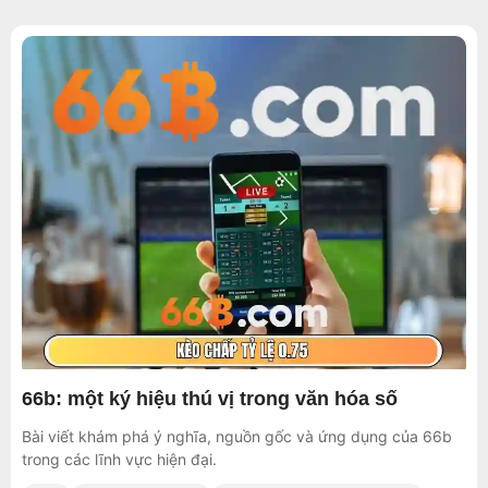
66b: một ký hiệu thú vị trong văn hóa số
Bài viết khám phá ý nghĩa, nguồn gốc và ứng dụng của 66b
trong các lĩnh vực hiện đại.