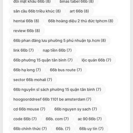
đổi mật khẩu 66b (8)
binas tabel 66b (8)
sân cầu 66b triều khúc (8)
art 66b (8)
hentai 66b (8)
66b hoàng diệu 2 thủ đức tphcm (8)
review 66b (8)
66b phan đăng lưu phường 5 phú nhuận tp.hcm (8)
link 66b (7)
nạp tiền 66b (7)
66b phường 15 quận tân bình (7)
lộc quán 66b (7)
66b hạ long (7)
66b bus route (7)
sector 66b mohali (7)
66b nguyễn sĩ sách phường 15 quận tân bình (7)
hoogoorddreef 66b 1101 be amsterdam (7)
cd 66b mouse (7)
66b nguyen sy sach (7)
code 66b (7)
66b. com (7)
ac 90 66b (7)
66b chính thức (7)
66b. (7)
66b uy tín (7)