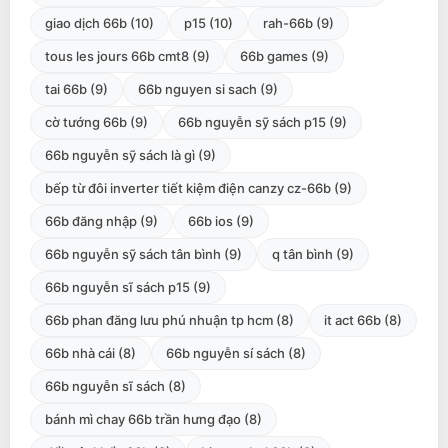
giao dịch 66b (10)
p15 (10)
rah-66b (9)
tous les jours 66b cmt8 (9)
66b games (9)
tai 66b (9)
66b nguyen si sach (9)
cờ tướng 66b (9)
66b nguyễn sỹ sách p15 (9)
66b nguyễn sỹ sách là gì (9)
bếp từ đôi inverter tiết kiệm điện canzy cz-66b (9)
66b đăng nhập (9)
66b ios (9)
66b nguyễn sỹ sách tân bình (9)
q tân bình (9)
66b nguyễn sĩ sách p15 (9)
66b phan đăng lưu phú nhuận tp hcm (8)
it act 66b (8)
66b nhà cái (8)
66b nguyễn sí sách (8)
66b nguyễn sĩ sách (8)
bánh mì chay 66b trần hưng đạo (8)