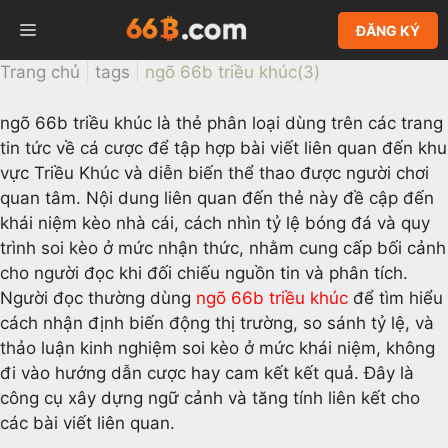
Chuyển
MENU
ĐĂNG KÝ
đến
nội
Trang chủ
|
tags
|
ngõ 66b triều khúc(3)
dung
ngõ 66b triều khúc là thẻ phân loại dùng trên các trang
tin tức về cá cược để tập hợp bài viết liên quan đến khu
vực Triều Khúc và diễn biến thể thao được người chơi
quan tâm. Nội dung liên quan đến thẻ này đề cập đến
khái niệm kèo nhà cái, cách nhìn tỷ lệ bóng đá và quy
trình soi kèo ở mức nhận thức, nhằm cung cấp bối cảnh
cho người đọc khi đối chiếu nguồn tin và phân tích.
Người đọc thường dùng
ngõ 66b triều khúc
để tìm hiểu
cách nhận định biến động thị trường, so sánh tỷ lệ, và
thảo luận kinh nghiệm soi kèo ở mức khái niệm, không
đi vào hướng dẫn cược hay cam kết kết quả. Đây là
công cụ xây dựng ngữ cảnh và tăng tính liên kết cho
các bài viết liên quan.